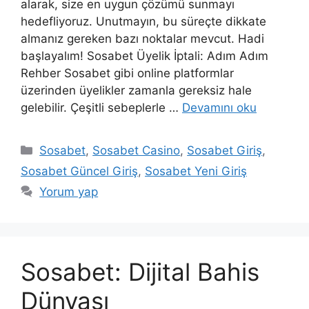
alarak, size en uygun çözümü sunmayı
hedefliyoruz. Unutmayın, bu süreçte dikkate
almanız gereken bazı noktalar mevcut. Hadi
başlayalım! Sosabet Üyelik İptali: Adım Adım
Rehber Sosabet gibi online platformlar
üzerinden üyelikler zamanla gereksiz hale
gelebilir. Çeşitli sebeplerle …
Devamını oku
Kategoriler
Sosabet
,
Sosabet Casino
,
Sosabet Giriş
,
Sosabet Güncel Giriş
,
Sosabet Yeni Giriş
Yorum yap
Sosabet: Dijital Bahis
Dünyası