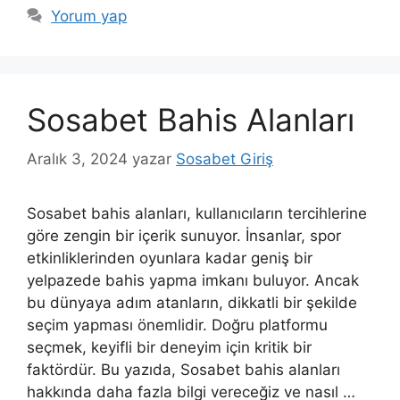
Yorum yap
Sosabet Bahis Alanları
Aralık 3, 2024
yazar
Sosabet Giriş
Sosabet bahis alanları, kullanıcıların tercihlerine
göre zengin bir içerik sunuyor. İnsanlar, spor
etkinliklerinden oyunlara kadar geniş bir
yelpazede bahis yapma imkanı buluyor. Ancak
bu dünyaya adım atanların, dikkatli bir şekilde
seçim yapması önemlidir. Doğru platformu
seçmek, keyifli bir deneyim için kritik bir
faktördür. Bu yazıda, Sosabet bahis alanları
hakkında daha fazla bilgi vereceğiz ve nasıl …