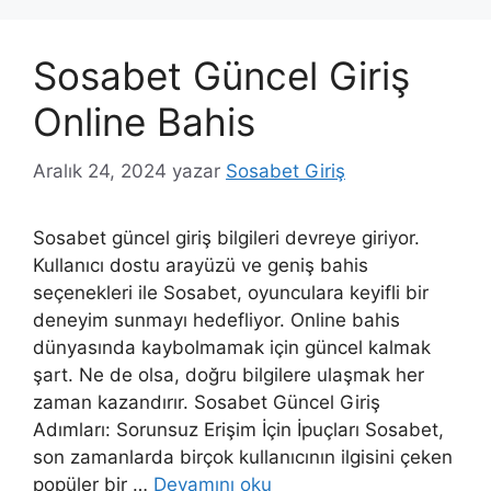
Sosabet Güncel Giriş
Online Bahis
Aralık 24, 2024
yazar
Sosabet Giriş
Sosabet güncel giriş bilgileri devreye giriyor.
Kullanıcı dostu arayüzü ve geniş bahis
seçenekleri ile Sosabet, oyunculara keyifli bir
deneyim sunmayı hedefliyor. Online bahis
dünyasında kaybolmamak için güncel kalmak
şart. Ne de olsa, doğru bilgilere ulaşmak her
zaman kazandırır. Sosabet Güncel Giriş
Adımları: Sorunsuz Erişim İçin İpuçları Sosabet,
son zamanlarda birçok kullanıcının ilgisini çeken
popüler bir …
Devamını oku