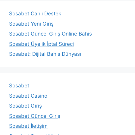
Sosabet Canlı Destek
Sosabet Yeni Giriş
Sosabet Güncel Giriş Online Bahis
Sosabet Üyelik İptal Süreci
Sosabet: Dijital Bahis Dünyası
Sosabet
Sosabet Casino
Sosabet Giriş
Sosabet Güncel Giriş
Sosabet İletişim