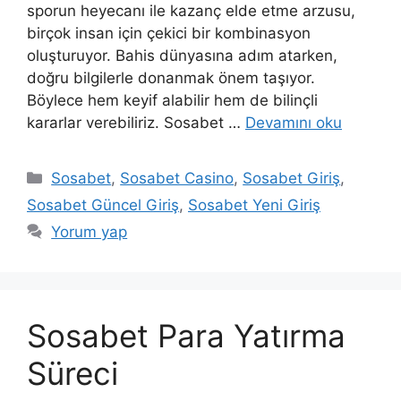
sporun heyecanı ile kazanç elde etme arzusu,
birçok insan için çekici bir kombinasyon
oluşturuyor. Bahis dünyasına adım atarken,
doğru bilgilerle donanmak önem taşıyor.
Böylece hem keyif alabilir hem de bilinçli
kararlar verebiliriz. Sosabet …
Devamını oku
Kategoriler
Sosabet
,
Sosabet Casino
,
Sosabet Giriş
,
Sosabet Güncel Giriş
,
Sosabet Yeni Giriş
Yorum yap
Sosabet Para Yatırma
Süreci