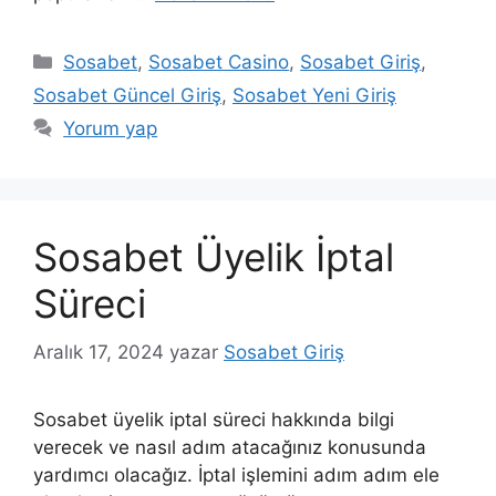
Kategoriler
Sosabet
,
Sosabet Casino
,
Sosabet Giriş
,
Sosabet Güncel Giriş
,
Sosabet Yeni Giriş
Yorum yap
Sosabet Üyelik İptal
Süreci
Aralık 17, 2024
yazar
Sosabet Giriş
Sosabet üyelik iptal süreci hakkında bilgi
verecek ve nasıl adım atacağınız konusunda
yardımcı olacağız. İptal işlemini adım adım ele