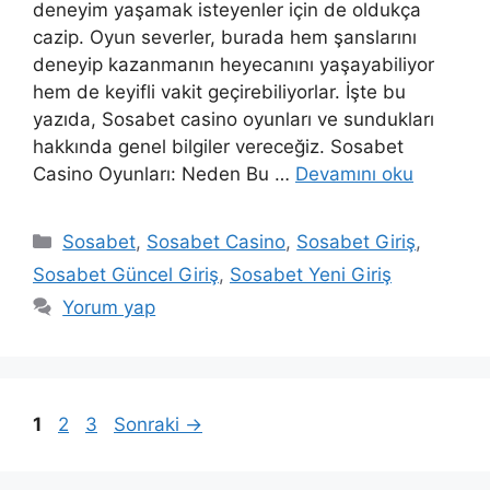
deneyim yaşamak isteyenler için de oldukça
cazip. Oyun severler, burada hem şanslarını
deneyip kazanmanın heyecanını yaşayabiliyor
hem de keyifli vakit geçirebiliyorlar. İşte bu
yazıda, Sosabet casino oyunları ve sundukları
hakkında genel bilgiler vereceğiz. Sosabet
Casino Oyunları: Neden Bu …
Devamını oku
Kategoriler
Sosabet
,
Sosabet Casino
,
Sosabet Giriş
,
Sosabet Güncel Giriş
,
Sosabet Yeni Giriş
Yorum yap
Sayfa
Sayfa
Sayfa
1
2
3
Sonraki
→