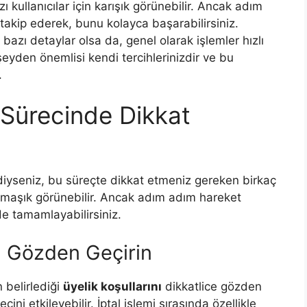
ı kullanıcılar için karışık görünebilir. Ancak adım
takip ederek, bunu kolayca başarabilirsiniz.
zı detaylar olsa da, genel olarak işlemler hızlı
şeyden önemlisi kendi tercihlerinizdir ve bu
.
 Sürecinde Dikkat
rdiyseniz, bu süreçte dikkat etmeniz gereken birkaç
 karmaşık görünebilir. Ancak adım adım hareket
de tamamlayabilirsiniz.
nı Gözden Geçirin
 belirlediği
üyelik koşullarını
dikkatlice gözden
cini etkileyebilir. İptal işlemi sırasında özellikle