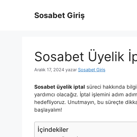
İçeriğe
atla
Sosabet Giriş
Sosabet Üyelik İp
Aralık 17, 2024
yazar
Sosabet Giriş
Sosabet üyelik iptal
süreci hakkında bilg
yardımcı olacağız. İptal işlemini adım ad
hedefliyoruz. Unutmayın, bu süreçte dikk
başlayalım!
İçindekiler