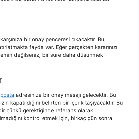
 karşınıza bir onay penceresi çıkacaktır. Bu
atırlatmakta fayda var. Eğer gerçekten kararınızı
 emin değilseniz, bir süre daha düşünmek
r
-posta
adresinize bir onay mesajı gelecektir. Bu
n kapatıldığını belirten bir içerik taşıyacaktır. Bu
ir çünkü gerektiğinde referans olarak
p olmadığını kontrol etmek için, birkaç gün sonra