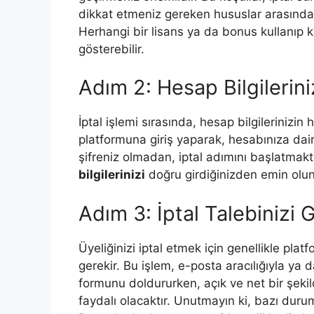
dikkat etmeniz gereken hususlar arasında; i
Herhangi bir lisans ya da bonus kullanıp kul
gösterebilir.
Adım 2: Hesap Bilgilerini
İptal işlemi sırasında, hesap bilgilerinizi
platformuna giriş yaparak, hesabınıza dair ge
şifreniz olmadan, iptal adımını başlatmakta
bilgilerinizi
doğru girdiğinizden emin olun
Adım 3: İptal Talebinizi 
Üyeliğinizi iptal etmek için genellikle pla
gerekir. Bu işlem, e-posta aracılığıyla ya d
formunu doldururken, açık ve net bir şekil
faydalı olacaktır. Unutmayın ki, bazı durum