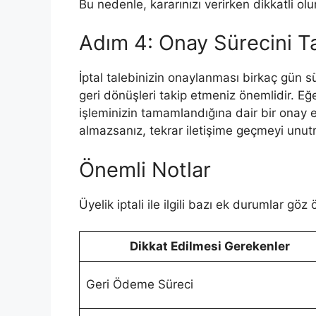
Bu nedenle, kararınızı verirken dikkatli olu
Adım 4: Onay Sürecini T
İptal talebinizin onaylanması birkaç gün s
geri dönüşleri takip etmeniz önemlidir. Eğe
işleminizin tamamlandığına dair bir onay e
almazsanız, tekrar iletişime geçmeyi unut
Önemli Notlar
Üyelik iptali ile ilgili bazı ek durumlar gö
Dikkat Edilmesi Gerekenler
Geri Ödeme Süreci