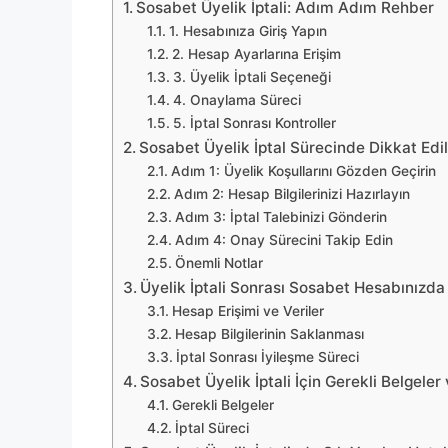
Sosabet Üyelik İptali: Adım Adım Rehber
1. Hesabınıza Giriş Yapın
2. Hesap Ayarlarına Erişim
3. Üyelik İptali Seçeneği
4. Onaylama Süreci
5. İptal Sonrası Kontroller
Sosabet Üyelik İptal Sürecinde Dikkat Edi
Adım 1: Üyelik Koşullarını Gözden Geçirin
Adım 2: Hesap Bilgilerinizi Hazırlayın
Adım 3: İptal Talebinizi Gönderin
Adım 4: Onay Sürecini Takip Edin
Önemli Notlar
Üyelik İptali Sonrası Sosabet Hesabınızda
Hesap Erişimi ve Veriler
Hesap Bilgilerinin Saklanması
İptal Sonrası İyileşme Süreci
Sosabet Üyelik İptali İçin Gerekli Belgeler
Gerekli Belgeler
İptal Süreci