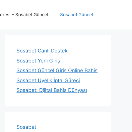
Adresi – Sosabet Güncel
Sosabet Güncel
Sosabet Canlı Destek
Sosabet Yeni Giriş
Sosabet Güncel Giriş Online Bahis
Sosabet Üyelik İptal Süreci
Sosabet: Dijital Bahis Dünyası
Sosabet