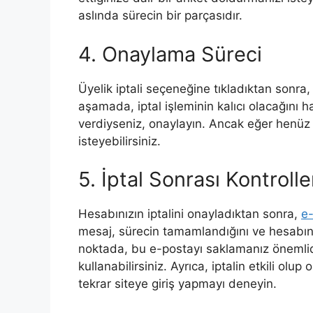
aslında sürecin bir parçasıdır.
4. Onaylama Süreci
Üyelik iptali seçeneğine tıkladıktan sonra,
aşamada, iptal işleminin kalıcı olacağını h
verdiyseniz, onaylayın. Ancak eğer henüz
isteyebilirsiniz.
5. İptal Sonrası Kontrolle
Hesabınızın iptalini onayladıktan sonra,
e
mesaj, sürecin tamamlandığını ve hesabınızı
noktada, bu e-postayı saklamanız önemlid
kullanabilirsiniz. Ayrıca, iptalin etkili olu
tekrar siteye giriş yapmayı deneyin.