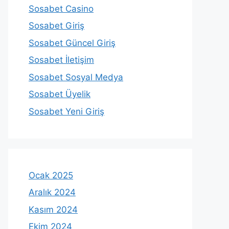
Sosabet Casino
Sosabet Giriş
Sosabet Güncel Giriş
Sosabet İletişim
Sosabet Sosyal Medya
Sosabet Üyelik
Sosabet Yeni Giriş
Ocak 2025
Aralık 2024
Kasım 2024
Ekim 2024