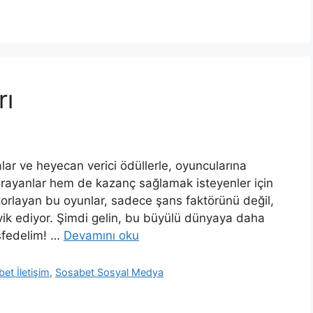
rı
lar ve heyecan verici ödüllerle, oyuncularına
rayanlar hem de kazanç sağlamak isteyenler için
 zorlayan bu oyunlar, sadece şans faktörünü değil,
ik ediyor. Şimdi gelin, bu büyülü dünyaya daha
şfedelim! …
Devamını oku
et İletişim
,
Sosabet Sosyal Medya