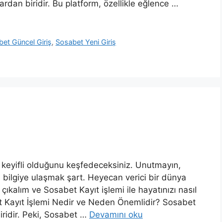
ardan biridir. Bu platform, özellikle eğlence …
et Güncel Giriş
,
Sosabet Yeni Giriş
 keyifli olduğunu keşfedeceksiniz. Unutmayın,
u bilgiye ulaşmak şart. Heyecan verici bir dünya
e çıkalım ve Sosabet Kayıt işlemi ile hayatınızı nasıl
et Kayıt İşlemi Nedir ve Neden Önemlidir? Sosabet
iridir. Peki, Sosabet …
Devamını oku