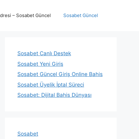
Adresi – Sosabet Güncel
Sosabet Güncel
Sosabet Canlı Destek
Sosabet Yeni Giriş
Sosabet Güncel Giriş Online Bahis
Sosabet Üyelik İptal Süreci
Sosabet: Dijital Bahis Dünyası
Sosabet