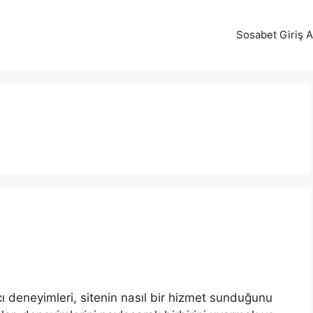
Sosabet Giriş 
cı deneyimleri, sitenin nasıl bir hizmet sunduğunu