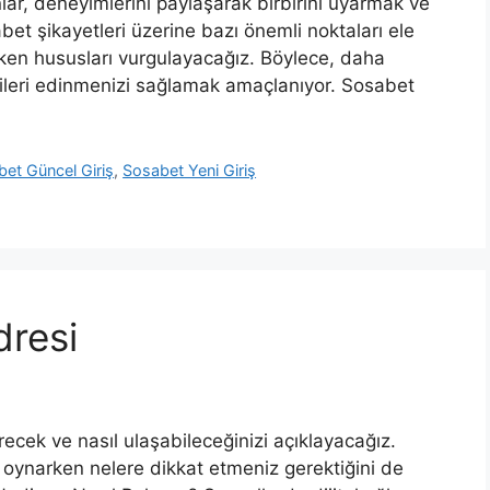
lar, deneyimlerini paylaşarak birbirini uyarmak ve
bet şikayetleri üzerine bazı önemli noktaları ele
eken hususları vurgulayacağız. Böylece, daha
lgileri edinmenizi sağlamak amaçlanıyor. Sosabet
et Güncel Giriş
,
Sosabet Yeni Giriş
dresi
recek ve nasıl ulaşabileceğinizi açıklayacağız.
r oynarken nelere dikkat etmeniz gerektiğini de