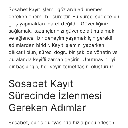
Sosabet kayıt işlemi, göz ardı edilmemesi
gereken önemli bir süreçtir. Bu süreç, sadece bir
giriş yapmaktan ibaret değildir. Güvenliğinizi
sağlamak, kazançlarınızı güvence altına almak
ve eğlenceli bir deneyim yaşamak için gerekli
adımlardan biridir. Kayıt işlemini yaparken
dikkatli olun, süreci doğru bir şekilde yönetin ve
bu alanda keyifli zaman geçirin. Unutmayın, iyi
bir başlangıç, her şeyin temel taşını oluşturur!
Sosabet Kayıt
Sürecinde İzlenmesi
Gereken Adımlar
Sosabet, bahis dünyasında hızla popülerleşen