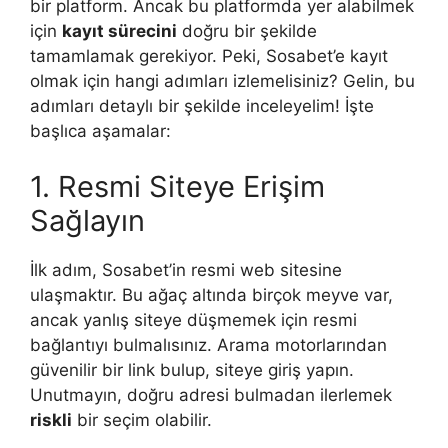
bir platform. Ancak bu platformda yer alabilmek
için
kayıt sürecini
doğru bir şekilde
tamamlamak gerekiyor. Peki, Sosabet’e kayıt
olmak için hangi adımları izlemelisiniz? Gelin, bu
adımları detaylı bir şekilde inceleyelim! İşte
başlıca aşamalar:
1. Resmi Siteye Erişim
Sağlayın
İlk adım, Sosabet’in resmi web sitesine
ulaşmaktır. Bu ağaç altında birçok meyve var,
ancak yanlış siteye düşmemek için resmi
bağlantıyı bulmalısınız. Arama motorlarından
güvenilir bir link bulup, siteye giriş yapın.
Unutmayın, doğru adresi bulmadan ilerlemek
riskli
bir seçim olabilir.