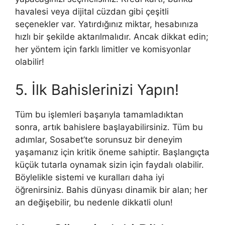
havalesi veya dijital cüzdan gibi çeşitli
seçenekler var. Yatırdığınız miktar, hesabınıza
hızlı bir şekilde aktarılmalıdır. Ancak dikkat edin;
her yöntem için farklı limitler ve komisyonlar
olabilir!
5. İlk Bahislerinizi Yapın!
Tüm bu işlemleri başarıyla tamamladıktan
sonra, artık bahislere başlayabilirsiniz. Tüm bu
adımlar, Sosabet’te sorunsuz bir deneyim
yaşamanız için kritik öneme sahiptir. Başlangıçta
küçük tutarla oynamak sizin için faydalı olabilir.
Böylelikle sistemi ve kuralları daha iyi
öğrenirsiniz. Bahis dünyası dinamik bir alan; her
an değişebilir, bu nedenle dikkatli olun!