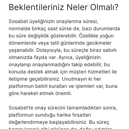
Beklentileriniz Neler Olmalı?
Sosabet üyeliğinizin onaylanma süresi,
normalde birkaç saat sürse de, bazı durumlarda
bu süre değişiklik gösterebilir. Özellikle yoğun
dönemlerde veya tatil günlerinde gecikmeler
yaşanabilir. Dolayısıyla, bu süreçte biraz sabırlı
olmanızda fayda var. Ayrıca, üyeliğinizin
onaylanıp onaylanmadığını takip edebilir, bu
konuda destek almak için müşteri hizmetleri ile
iletişime geçebilirsiniz. Unutmayın ki her
platformun belirli kuralları ve işlemleri var, buna
göre hareket etmek önemli.
Sosabet’te onay sürecini tamamladıktan sonra,
platformun sunduğu harika fırsatları
değerlendirmeye başlayabilirsiniz. Bu süreç