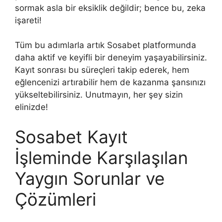
sormak asla bir eksiklik değildir; bence bu, zeka
işareti!
Tüm bu adımlarla artık Sosabet platformunda
daha aktif ve keyifli bir deneyim yaşayabilirsiniz.
Kayıt sonrası bu süreçleri takip ederek, hem
eğlencenizi artırabilir hem de kazanma şansınızı
yükseltebilirsiniz. Unutmayın, her şey sizin
elinizde!
Sosabet Kayıt
İşleminde Karşılaşılan
Yaygın Sorunlar ve
Çözümleri