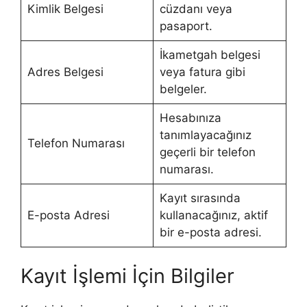
Kimlik Belgesi
cüzdanı veya
pasaport.
İkametgah belgesi
Adres Belgesi
veya fatura gibi
belgeler.
Hesabınıza
tanımlayacağınız
Telefon Numarası
geçerli bir telefon
numarası.
Kayıt sırasında
E-posta Adresi
kullanacağınız, aktif
bir e-posta adresi.
Kayıt İşlemi İçin Bilgiler